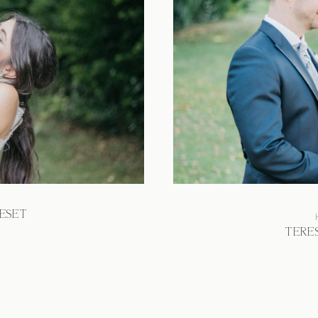
ESET
TERE