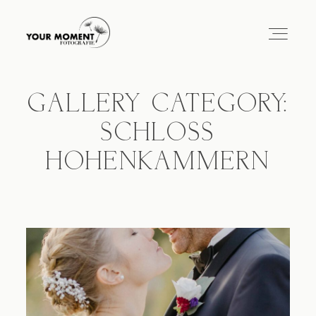
GALLERY CATEGORY:
HOME
SCHLOSS
HOHENKAMMERN
ÜBER MICH
PORTFOLIO
BLOG
KONTAKT